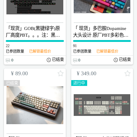
「现货」GOB(黑键绿字)原
「 现货」多巴胺Dopamine
厂高度PBT。。。注：黑键
大头设计 原厂PBT多彩色全
白字、蓝字、紫字、红字也
五面热升华键帽 新升级显微
22
0
91
0
可以拍这个链接，备注上颜
镜QC歪字检查
已参团数量
已解锁最低价
已参团数量
已解锁最低价
色
已结束
已结束
0
0
¥
89.00
¥
349.00
已结束
进行中