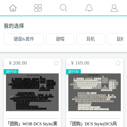
我的选择
键盘&套件
键帽
耳机
鼠标
¥
208.00
¥
169.00
进行中
进行中
「团购」WOB DCS Style(黑
「团购」DCS Style(DCS风