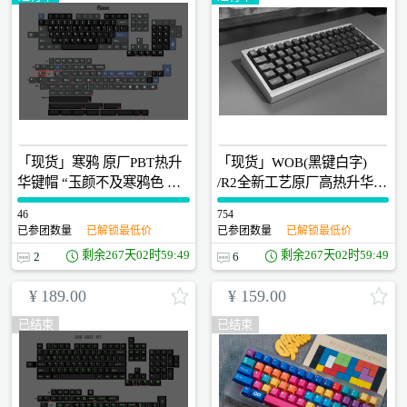
「现货」寒鸦 原厂PBT热升
「现货」WOB(黑键白字)
华键帽 “玉颜不及寒鸦色 犹
/R2全新工艺原厂高热升华键
带昭阳日影来”
帽
46
0
754
0
已参团数量
已解锁最低价
已参团数量
已解锁最低价
剩余
267天02时59:48
剩余
267天02时59:48
2
6
¥
189.00
¥
159.00
已结束
已结束