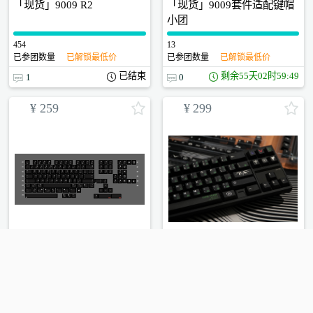
「现货」9009 R2
「现货」9009套件适配键帽
小团
454
0
13
0
已参团数量
已解锁最低价
已参团数量
已解锁最低价
已结束
剩余
55天02时59:48
1
0
¥
259
¥
299
黑苹果键帽小团
「现货」“鲁鲁修&C.C.”R2
主题键帽
6
0
32
0
参与人数
最低价格还差人数
参与人数
最低价格还差人数