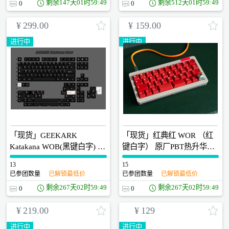
剩余
147天01时59:48
剩余
512天01时59:48
0
0
¥
299.00
¥
159.00
进行中
进行中
「现货」GEEKARK
「现货」红典红 WOR （红
Katakana WOB(黑键白字) 日
键白字） 原厂PBT热升华键
文片假名 原厂PBT热升华键
帽 侧面无渐变
13
0
15
0
帽
已参团数量
已解锁最低价
已参团数量
已解锁最低价
剩余
267天02时59:48
剩余
267天02时59:48
0
0
¥
219.00
¥
129
进行中
进行中