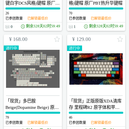
键白字DCS风格)键帽 原厂
格)键帽 原厂PBT热升华键帽
PBT热升华键帽
26
0
70
0
已参团数量
已解锁最低价
已参团数量
已解锁最低价
剩余
328天02时59:48
剩余
328天02时59:48
0
1
¥
168.00
¥
129.00
进行中
进行中
「现货」多巴胺
「现货」正版原版XDA清库
Beige(Dopamine Beige) 原厂
存 里程碑R2 原字体和苹果
PBT多彩色热升华键帽 升级
字体两款
79
0
46
0
显微镜QC歪字检查
已参团数量
已解锁最低价
已参团数量
已解锁最低价