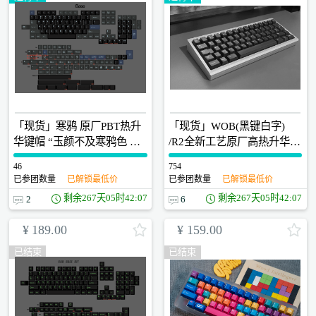
「现货」寒鸦 原厂PBT热升
「现货」WOB(黑键白字)
华键帽 “玉颜不及寒鸦色 犹
/R2全新工艺原厂高热升华键
带昭阳日影来”
帽
46
0
754
0
已参团数量
已解锁最低价
已参团数量
已解锁最低价
剩余
267天05时42:07
剩余
267天05时42:07
2
6
¥
189.00
¥
159.00
已结束
已结束