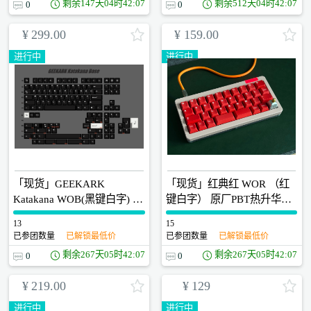
剩余
147天04时42:07
剩余
512天04时42:07
0
0
¥
299.00
¥
159.00
进行中
进行中
「现货」GEEKARK
「现货」红典红 WOR （红
Katakana WOB(黑键白字) 日
键白字） 原厂PBT热升华键
文片假名 原厂PBT热升华键
帽 侧面无渐变
13
0
15
0
帽
已参团数量
已解锁最低价
已参团数量
已解锁最低价
剩余
267天05时42:07
剩余
267天05时42:07
0
0
¥
219.00
¥
129
进行中
进行中