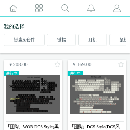
我的选择
键盘&套件
键帽
耳机
鼠标
¥
208.00
¥
169.00
进行中
进行中
「团购」WOB DCS Style(黑
「团购」DCS Style(DCS风