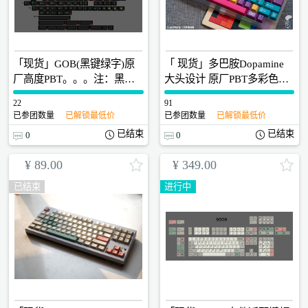
「现货」GOB(黑键绿字)原
「 现货」多巴胺Dopamine
厂高度PBT。。。注：黑键
大头设计 原厂PBT多彩色全
白字、蓝字、紫字、红字也
五面热升华键帽 新升级显微
22
0
91
0
可以拍这个链接，备注上颜
镜QC歪字检查
已参团数量
已解锁最低价
已参团数量
已解锁最低价
色
已结束
已结束
0
0
¥
89.00
¥
349.00
已结束
进行中