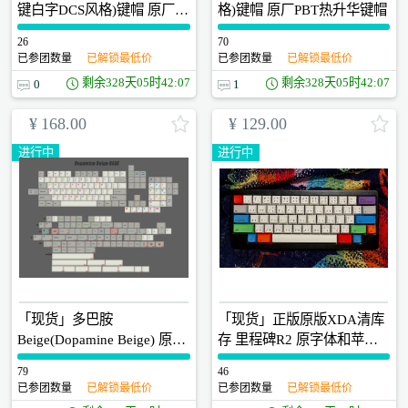
键白字DCS风格)键帽 原厂
格)键帽 原厂PBT热升华键帽
PBT热升华键帽
26
0
70
0
已参团数量
已解锁最低价
已参团数量
已解锁最低价
剩余
328天05时42:07
剩余
328天05时42:07
0
1
¥
168.00
¥
129.00
进行中
进行中
「现货」多巴胺
「现货」正版原版XDA清库
Beige(Dopamine Beige) 原厂
存 里程碑R2 原字体和苹果
PBT多彩色热升华键帽 升级
字体两款
79
0
46
0
显微镜QC歪字检查
已参团数量
已解锁最低价
已参团数量
已解锁最低价