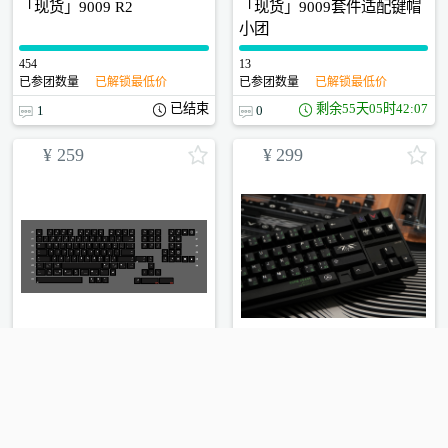
「现货」9009 R2
「现货」9009套件适配键帽
小团
454
0
13
0
已参团数量
已解锁最低价
已参团数量
已解锁最低价
已结束
剩余
55天05时42:07
1
0
¥
259
¥
299
黑苹果键帽小团
「现货」“鲁鲁修&C.C.”R2
主题键帽
6
0
32
0
参与人数
最低价格还差人数
参与人数
最低价格还差人数